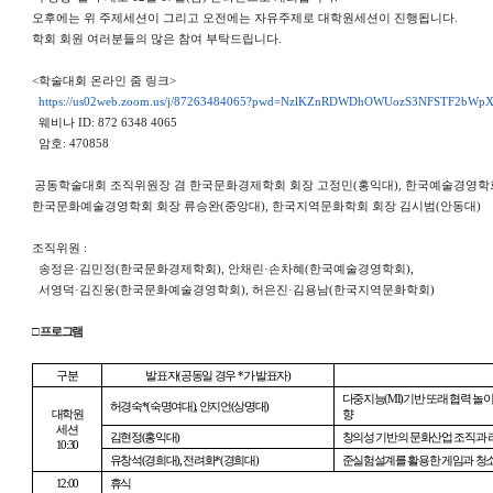
오후에는 위 주제세션이 그리고 오전에는 자유주제로 대학원세션이 진행됩니다
.
학회 회원 여러분들의 많은 참여 부탁드립니다
.
<
학술대회 온라인 줌 링크
>
https://us02web.zoom.us/j/
87263484065?pwd=
NzlKZnRDWDhOWUozS3NFSTF2bWp
웨비나
ID: 872 6348 4065
암호
: 470858
공동학술대회 조직위원장 겸
한국문화경제학회 회장 고정민
(
홍익대
),
한국예술경영학회
한국문화예술경영학회 회장 류승완
(
중앙대
),
한국지역문화학회 회장 김시범
(
안동대
)
조직위원 :
송정은
·
김민정
(
한국문화경제학회
),
안채린
·
손차혜
(
한국예
술경영학회
),
서영덕
·
김진웅
(
한국문화예술경영학회
),
허은진
·
김용남
(
한
국지역문화학회
)
□
프로그램
구분
발표자
(
공동일 경우
*
가 발표자
)
다중지능
(MI)
기반 또래 협력 놀
허경숙
*(
숙명여대
),
안지언
(
상명대
)
대학원
향
세션
김현정
(
홍익대
)
창의성 기반의 문화산업 조직과 
10:30
유창석
(
경희대
),
전려화
*(
경희대
)
준실험설계를 활용한 게임과 청
12:00
휴식