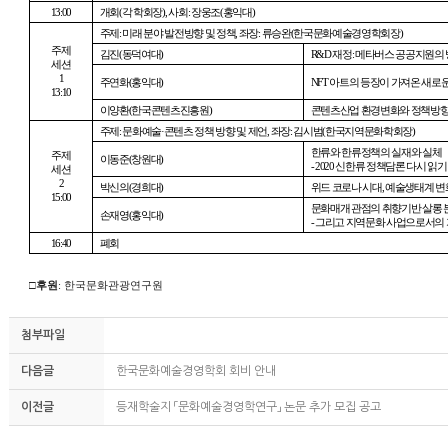
13:00
개회
(
각 학회장
),
사회
:
장웅조
(
홍익대
)
주제
:
미래 분야 발전방향 및 정책
,
좌장
:
류승완
(
한국문화예술경영학회장
)
주제
김진
(
동덕여대
)
R&D
재정
:
메타버스 공공지원의
세션
1
주연화
(
홍익대
)
NFT
아트의 등장이 가져온 새로
13:10
이양환
(
한국콘텐츠진흥원
)
콘텐츠산업 환경변화와 정책방
주제
:
문화예술
·
콘텐츠 정책 방향 및 제언
,
좌장
:
김시범
(
한국지역문화학회장
)
한류와 한류정책의 실재와 실체
주제
이동준
(
창원대
)
- 2020
신한류 정책담론 다시 읽기
세션
2
박신의
(
경희대
)
위드 코로나 시대
,
예술생태계 변
15:00
문화매개 관점의 취향기반 살롱 
손재영
(
홍익대
)
-
그리고 지역문화 사업으로서의
16:40
폐회
□
후원
:
한국문화관광연구원
첨부파일
다음글
한국문화예술경영학회 회비 안내
이전글
등재학술지 「문화예술경영학연구」 논문 추가 모집 공고