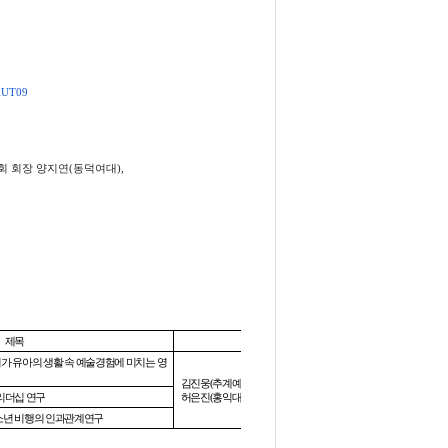
XUT
09
 회장 양지연
(
동덕여대
),
제목
토론자
이가 유아의 생활 속 예술경험에 미치는 영
김진웅
(
추계예대
)
리더십 연구
허은진
(
홍익대
)
소년 비행의 인과관계연구