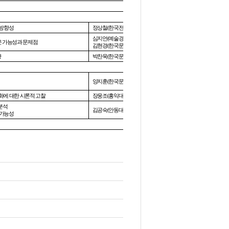
 방향성
정상철
(
한국전통문화대
)
심지언
(
예술경영지원센터
)
운 가능성과 문제점
김현경
(
한국문화관광연구원
)
향
박찬욱
(
한국문화관광연구원
)
양지훈
(
한국문화관광연구원
)
화에 대한 시론적 고찰
장웅조
(
홍익대
)
분석
김공숙
(
안동대
)
 가능성