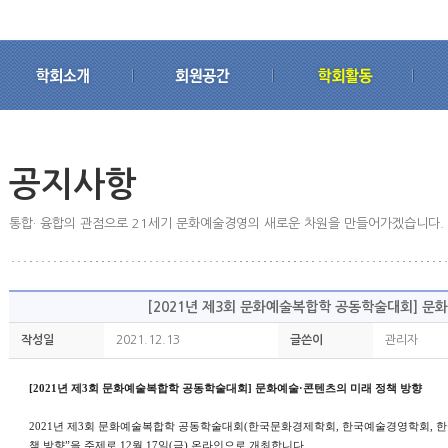
공지사항
통합· 융합의 관점으로 21세기 문화예술경영의 새로운 차원을 만들어가겠습니다.
[2021년 제3회 문화예술복합학 공동학술대회] 문
작성일
2021.12.13
글쓴이
관리자
[2021
년 제
3
회 문화예술복합학 공동학술대회
]
문화예술
·
콘텐츠의 미래 정책 방향
2021
년 제
3
회 문화예술복합학 공동학술대회
(
한국문화경제학회
,
한국예술경영학회
,
한
책 방향
”
을 주제로
12
월
17
일
(
금
)
온라인
으로 개최합니다
.