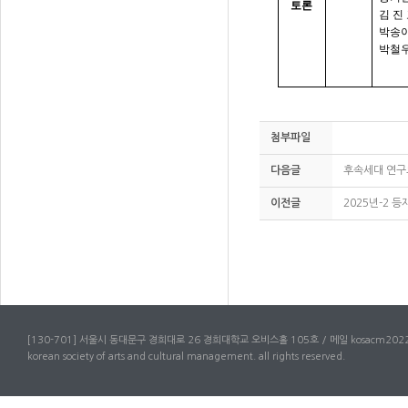
토론
김 진
박송
박철
M
첨부파일
다음글
후속세대 연구
이전글
2025년-2 
[130-701] 서울시 동대문구 경희대로 26 경희대학교 오비스홀 105호 / 메일 kosacm2022
korean society of arts and cultural management. all rights reserved.