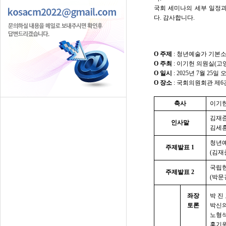
국회 세미나의 세부 일정과
다.
감사합니다.
O 주제
: 청년예술가 기본
O 주최
: 이기헌 의원실(
O 일시
: 2025년 7월 25일 
O 장소
: 국회의원회관 제
축사
이기헌
김재
인사말
김세
청년예
주제발표
1
(
김재
국립현
주제발표
2
(
박문
좌장
박 진
토론
박신
노형
홍기