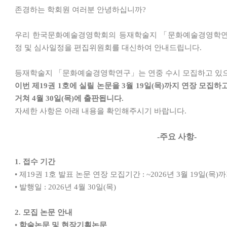
존경하는 학회원 여러분 안녕하십니까
?
우리 한국문화예술경영학회의 등재학술지
「
문화예술경영학
정 및 심사일정을 편집위원회를 대신하여 안내드립니다
.
등재학술지
「
문화예술경영학연구
」
는 연중 수시 모집하고 있
이번 제
19
권
1
호에 실릴 논문을
3
월
19
일
(
목
)
까지 연장 모집하
거쳐
4
월
30
일
(
목
)
에 출판됩니다
.
자세한 사항은 아래 내용을 확인해주시기 바랍니다
.
-
주요 사항
-
1.
접수 기간
•
제
19
권
1
호 발표 논문 연장 모집기간
: ~2026
년
3
월
19
일
(
목
)
까
•
발행일
: 2026
년
4
월
30
일
(
목
)
2.
모집 논문 안내
•
학술논문 및 현장기획논문