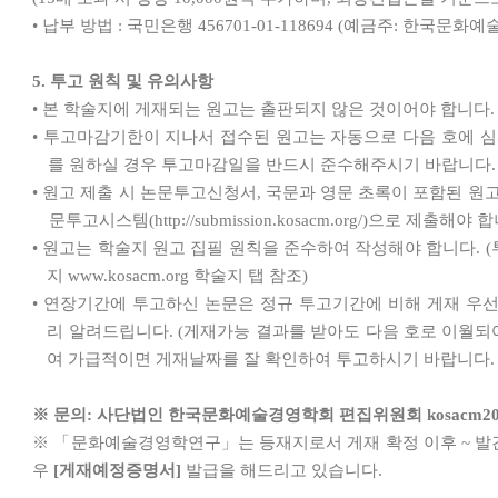
•
납부 방법
:
국민은행
456701-01-118694 (
예금주
:
한국문화예
5.
투고 원칙 및 유의사항
•
본 학술지에 게재되는 원고는 출판되지 않은 것이어야 합니다
.
•
투고마감기한이 지나서 접수된 원고는 자동으로 다음 호에 심
를 원하실 경우 투고마감일을 반드시 준수해주시기 바랍니다
.
•
원고 제출 시 논문투고신청서
,
국문과 영문 초록이 포함된 원
문투고시스템
(http://submission.kosacm.org/)
으로 제출해야 합
•
원고는 학술지 원고 집필 원칙을 준수하여 작성해야 합니다
. (
지
www.kosacm.org
학술지 탭 참조
)
•
연장기간에 투고하신 논문은 정규 투고기간에 비해 게재 우선
리 알려드립니다
. (
게재가능 결과를 받아도 다음 호로 이월되
여 가급적이면 게재날짜를 잘 확인하여 투고하시기 바랍니다
※
문의
:
사단법인 한국문화예술경영학회 편집위원회
kosacm20
※ 「
문화예술경영학연구
」
는 등재지로서 게재 확정 이후
~
발
우
[
게재예정증명서
]
발급을 해드리고 있습니다
.