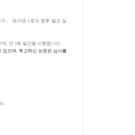
연구
」
제
19
권
1
호의 향후 발간 일
으며
,
연
3
회 발간을 시행합니다
.
고 있으며
,
투고하신 논문은 심사를
지