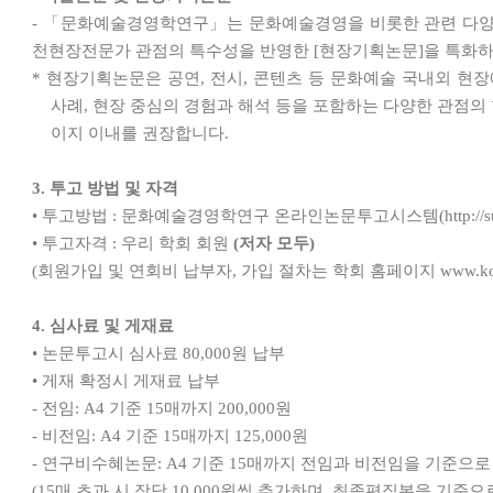
- 「
문화예술경영학연구
」
는 문화예술경영을 비롯한 관련 다양
천현장전문가 관점의 특수성을 반영한
[
현장기획논문
]
을 특화하
*
현장기획논문은 공연
,
전시
,
콘텐츠 등 문화예술 국내외 현장
사례
,
현장 중심의 경험과 해석 등을 포함하는 다양한 관점
이지 이내를 권장합니다
.
3.
투고 방법 및 자격
•
투고방법
:
문화예술경영학연구 온라인논문투고시스템
(http:/
•
투고자격
:
우리 학회 회원
(
저자 모두
)
(
회원가입 및 연회비 납부자
,
가입 절차는 학회 홈페이지
www.k
4.
심사료 및 게재료
•
논문투고시 심사료
80,000
원 납부
•
게재 확정시 게재료 납부
-
전임
: A4
기준
15
매까지
200,000
원
-
비전임
: A4
기준
15
매까지
125,000
원
-
연구비수혜논문
: A4
기준
15
매까지 전임과 비전임을 기준으로
(15
매 초과 시 장당
10,000
원씩 추가하며
,
최종편집본을 기준으