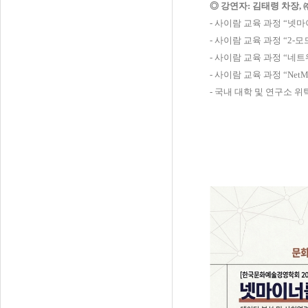
◎
강연자
:
김태령 차장
, 
-
사이람 교육 과정
“
넷마
-
사이람 교육 과정
“2-
모
-
사이람 교육 과정
“
네트
-
사이람 교육 과정
“NetM
-
국내 대학 및 연구소 위