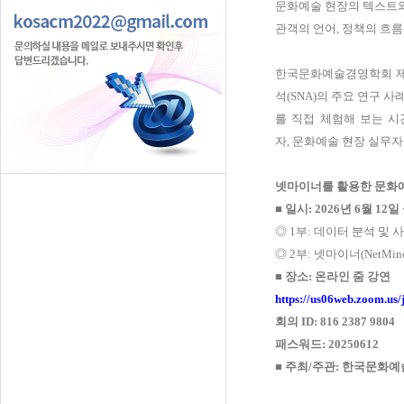
문화예술 현장의 텍스트와
관객의 언어
,
정책의 흐름
한국문화예술경영학회 
석
(SNA)
의 주요 연구 사
를 직접 체험해 보는 
자
,
문화예술 현장 실무자
넷마이너를 활용한 문화
■
일시
: 2026
년
6
월
12
일
◎ 1
부
:
데이터 분석 및
◎ 2
부
:
넷마이너
(NetMin
■
장소
:
온라인 줌 강연
https://us06web.zoom.
회의
ID: 816 2387 9804
패스워드
: 20250612
■
주최
/
주관
:
한국문화예