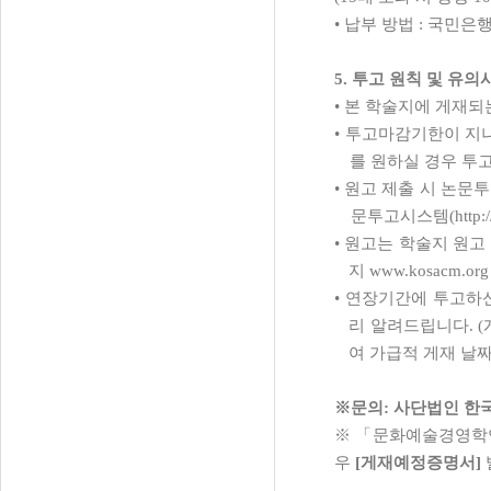
•
납부 방법
:
국민은
5.
투고 원칙 및 유의
•
본 학술지에 게재되
•
투고마감기한이 지나
를 원하실 경우 투
•
원고 제출 시 논문
문투고시스템
(http:
•
원고는 학술지 원고
지
www.kosacm.or
•
연장기간에 투고하신
리 알려드립니다
. (
여 가급적 게재 날
※
문의
:
사단법인 한
※ 「
문화예술경영학
우
[
게재예정증명서
]