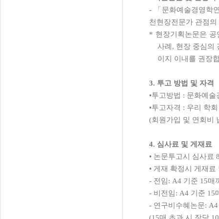
- 「
문화예술경영학
천현장전문가 관점의
*
현장기획논문은 공
사례
,
현장 중심의
이지 이내를 권장
3.
투고 방법 및 자격
•
투고방법
:
문화예술
•
투고자격
:
우리 학회
(
회원가입 및 연회비
4.
심사료 및 게재료
•
논문투고시 심사료
•
게재 확정시 게재료
-
전임
: A4
기준
15
매
-
비전임
: A4
기준
15
-
연구비수혜논문
: A
(15
매 초과 시 장당
10