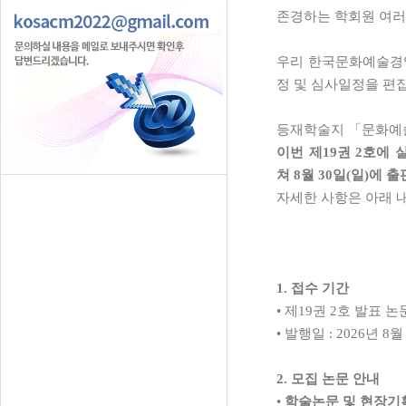
존경하는 학회원 여
우리 한국문화예술경
정 및 심사일정을 
등재학술지
「
문화예
이번 제
19
권
2
호에 
쳐
8
월
30
일
(
일
)
에 출
자세한 사항은 아래 
1.
접수 기간
•
제
19
권
2
호 발표 논
•
발행일
: 2026
년
8
2.
모집 논문 안내
•
학술논문 및 현장기