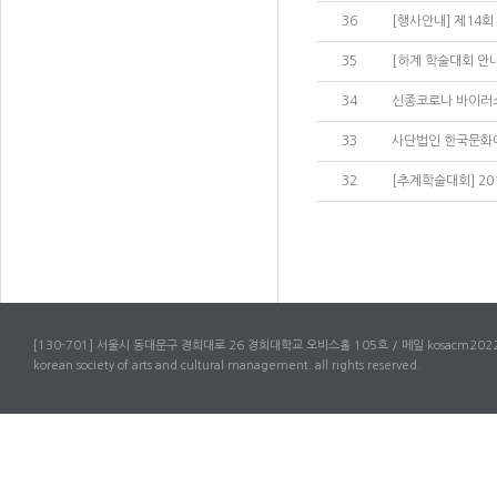
36
[행사안내] 제14
35
[하계 학술대회 안내]
34
신종코로나 바이러스 
33
사단법인 한국문화
32
[추계학술대회] 20
[130-701] 서울시 동대문구 경희대로 26 경희대학교 오비스홀 105호 / 메일 kosacm2022
korean society of arts and cultural management. all rights reserved.