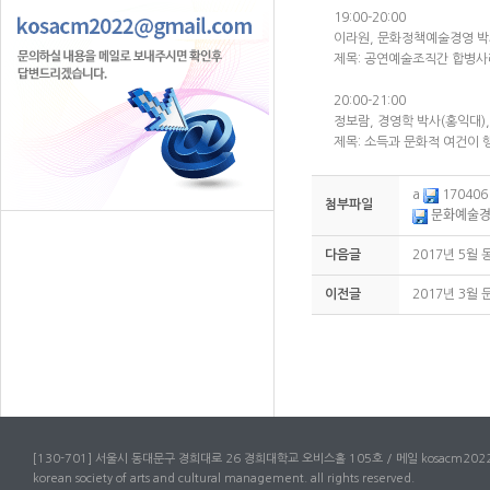
19:00-20:00
이라원, 문화정책예술경영 박
제목: 공연예술조직간 합병
20:00-21:00
정보람, 경영학 박사(홍익대
제목: 소득과 문화적 여건이 
a
17040
첨부파일
문화예술ᄀ
다음글
2017년 5
이전글
2017년 3월
[130-701] 서울시 동대문구 경희대로 26 경희대학교 오비스홀 105호 / 메일 kosacm2022
korean society of arts and cultural management. all rights reserved.