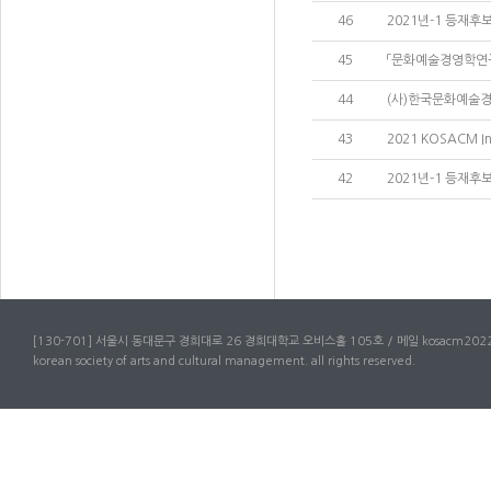
46
2021년-1 등재후
45
「문화예술경영학연구
44
(사)한국문화예술경영
43
2021 KOSACM Int
42
2021년-1 등재후
[130-701] 서울시 동대문구 경희대로 26 경희대학교 오비스홀 105호 / 메일 kosacm2022
korean society of arts and cultural management. all rights reserved.